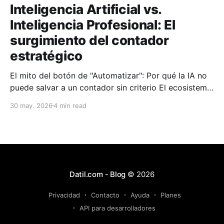
Inteligencia Artificial vs.
Inteligencia Profesional: El
surgimiento del contador
estratégico
El mito del botón de "Automatizar": Por qué la IA no
puede salvar a un contador sin criterio El ecosistema
contable padece de una miopía colectiva. En los
30 may. 2026
4 min read
últimos meses, la narrativa corporativa se ha
obsesionado con una premisa: la Inteligencia
Artificial viene a reemplazar al contador. Nos
Datil.com - Blog
© 2026
Privacidad
Contacto
Ayuda
Planes
API para desarrolladores