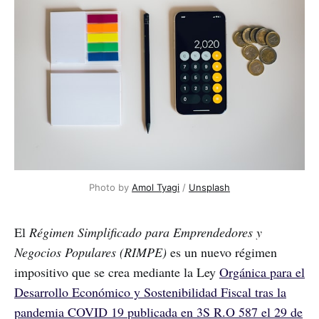
Photo by
Amol Tyagi
/
Unsplash
El
Régimen Simplificado para Emprendedores y
Negocios Populares (RIMPE)
es un nuevo régimen
impositivo que se crea mediante la Ley
Orgánica para el
Desarrollo Económico y Sostenibilidad Fiscal tras la
pandemia COVID 19 publicada en 3S R.O 587 el 29 de