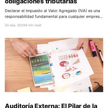
obligaciones tributarias
Declarar el Impuesto al Valor Agregado (IVA) es una
responsabilidad fundamental para cualquier empresa
o profesional independiente que desarrolle
24 sep. 2024
6 min read
actividades económicas. En esta guía, se mostrará
paso a paso cómo realizar la declaración del IVA de
manera sencilla y efectiva, asegurando que cumplas
con todas tus obligaciones fiscales y evites
Auditoría Externa: El Pilar de la