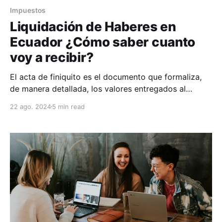
Impuestos
Liquidación de Haberes en
Ecuador ¿Cómo saber cuanto
voy a recibir?
El acta de finiquito es el documento que formaliza,
de manera detallada, los valores entregados al
trabajador como parte de su liquidación una vez que
22 ago. 2024
5 min read
la relación laboral haya finalizado. Además, menciona
las razones de la terminación, ya sea por mutuo
acuerdo, desahucio, despido intempestivo o renuncia
voluntaria, entre otras