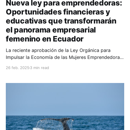
Nueva ley para emprendedoras:
Oportunidades financieras y
educativas que transformarán
el panorama empresarial
femenino en Ecuador
La reciente aprobación de la Ley Orgánica para
Impulsar la Economía de las Mujeres Emprendedoras
del Ecuador marca un hito importante en el apoyo al
26 feb. 2025
3 min read
emprendimiento femenino en el país. Este nuevo
marco legal, calificado como urgente en materia
económica, establece diversos beneficios y
mecanismos para fortalecer la participación
económica