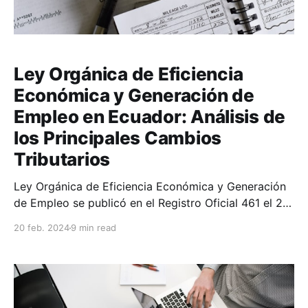
Ley Orgánica de Eficiencia
Económica y Generación de
Empleo en Ecuador: Análisis de
los Principales Cambios
Tributarios
Ley Orgánica de Eficiencia Económica y Generación
de Empleo se publicó en el Registro Oficial 461 el 20
de diciembre de 2023 y fue aprobada con 107 votos
20 feb. 2024
9 min read
a favor. Esta Ley introduce importantes reformas a
varios cuerpos normativos, como la Ley de Régimen
Tributario Interno, la Ley Reformatoria para