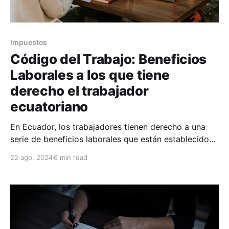
Impuestos
Código del Trabajo: Beneficios
Laborales a los que tiene
derecho el trabajador
ecuatoriano
En Ecuador, los trabajadores tienen derecho a una
serie de beneficios laborales que están establecidos
en el Código de Trabajo y otras normativas laborales.
22 ago. 2024
6 min read
A continuación, te detallo los principales beneficios a
los que tienen derecho: 1. Salario Básico Unificado
(SBU) * Salario Mínimo: Todo trabajador tiene
derecho a recibir al