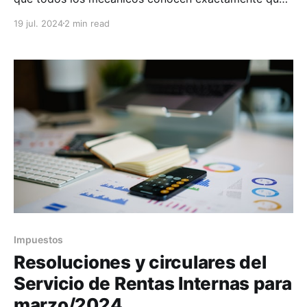
deben hacer, cuándo y con qué herramientas. Las
19 jul. 2024
2 min read
reparaciones se realizan de manera eficiente y los
clientes siempre están satisfechos. Este nivel de
organización y claridad no es un sueño lejano, sino
una realidad
Impuestos
Resoluciones y circulares del
Servicio de Rentas Internas para
marzo/2024