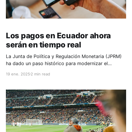
Los pagos en Ecuador ahora
serán en tiempo real
La Junta de Política y Regulación Monetaria (JPRM)
ha dado un paso histórico para modernizar el
sistema financiero ecuatoriano con la Resolución
19 ene. 2025
2 min read
JPRM-2024-029-M. Esta normativa transformará
radicalmente la manera en que realizamos
transferencias y pagos digitales en el país. ¿Qué
cambia con la nueva regulación? Transferencias
instantáneas 24/7 * Las